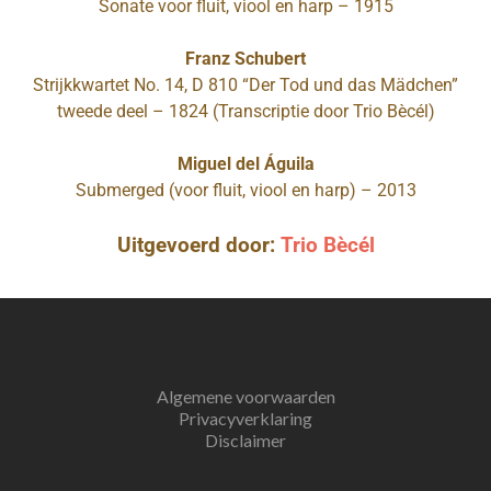
Sonate voor fluit, viool en harp – 1915
Franz Schubert
Strijkkwartet No. 14, D 810 “Der Tod und das Mädchen”
tweede deel – 1824 (Transcriptie door Trio Bècél)
Miguel del Águila
Submerged (voor fluit, viool en harp) – 2013
Uitgevoerd door:
Trio Bècél
Algemene voorwaarden
Privacyverklaring
Disclaimer