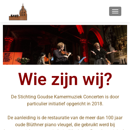
WISSEL
Wie zijn wij?
De Stichting Goudse Kamermuziek Concerten is door
particulier initiatief opgericht in 2018.
De aanleiding is de restauratie van de meer dan 100 jaar
oude Blüthner piano vleugel, die gebruikt werd bij