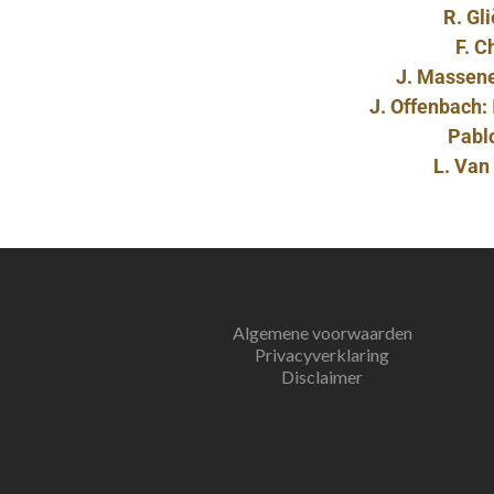
R. Gl
F. C
J. Massen
J. Offenbach:
Pabl
L. Van
Algemene voorwaarden
Privacyverklaring
Disclaimer