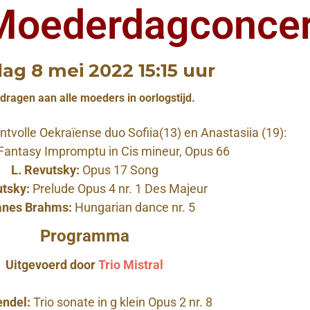
Moederdagconcer
ag 8 mei 2022 15:15 uur
ragen aan alle moeders in oorlogstijd.
entvolle Oekraïense duo Sofiia(13) en Anastasiia (19):
antasy Impromptu in Cis mineur, Opus 66
L. Revutsky:
Opus 17 Song
utsky:
Prelude Opus 4 nr. 1 Des Majeur
anes Brahms:
Hungarian dance nr. 5
Programma
Uitgevoerd door
Trio Mistral
endel:
Trio sonate in g klein Opus 2 nr. 8