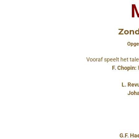
Zond
Opged
Vooraf speelt het tal
F. Chopin:
F
L. Rev
Joh
G.F. Ha