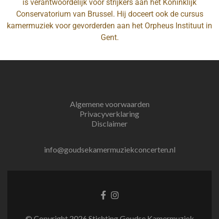
is verantwoordelijk voor strijkers aan het Koninklijk
Conservatorium van Brussel. Hij doceert ook de cursus
kamermuziek voor gevorderden aan het Orpheus Instituut in
Gent.
Algemene voorwaarden
Privacyverklaring
Disclaimer
info@goudsekamermuziekconcerten.nl
Facebook
Instagram
link
link
© Copyright 2026 Stichting Goudse Kamermuziek