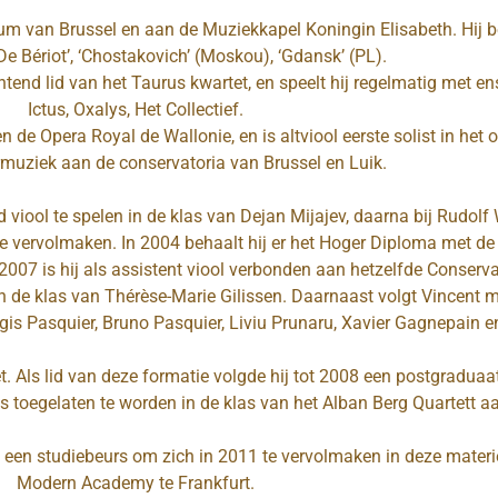
um van Brussel en aan de Muziekkapel Koningin Elisabeth. Hij be
De Bériot’, ‘Chostakovich’ (Moskou), ‘Gdansk’ (PL).
tichtend lid van het Taurus kwartet, en speelt hij regelmatig met
Ictus, Oxalys, Het Collectief.
 de Opera Royal de Wallonie, en is altviool eerste solist in het 
muziek aan de conservatoria van Brussel en Luik.
d viool te spelen in de klas van Dejan Mijajev, daarna bij Rudol
te vervolmaken. In 2004 behaalt hij er het Hoger Diploma met de
07 is hij als assistent viool verbonden aan hetzelfde Conservat
n de klas van Thérèse-Marie Gilissen. Daarnaast volgt Vincent m
gis Pasquier, Bruno Pasquier, Liviu Prunaru, Xavier Gagnepain en
tet. Als lid van deze formatie volgde hij tot 2008 een postgradu
ns toegelaten te worden in de klas van het Alban Berg Quartett 
 een studiebeurs om zich in 2011 te vervolmaken in deze materi
Modern Academy te Frankfurt.