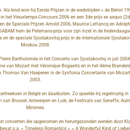
. Als kind won hij Eerste Prijzen in de wedstrijden « de Bériot 
 in het Vieuxtemps-Concours 2006 en een 3de prijs ex aequo (2de 
, en de Speciale Prijzen Arnold 2006, Maurice Lefrancq en Adolp
SABAM hem de Pelemans-prijs voor zijn inzet in de hedendaags
 en de speciale Sjostakovitsj-prijs in de internationale Sjostakov
Moskou 2008.
 Pierre Bartholomée in het Concerto van Sjostakovitsj in juli 20
tone van Mozart met Véronique Bogaerts en in het 4ème Branden
an Thomas Van Haeperen in de Synfonia Concertante van Mozart
2003.
certreeksen in België en daarbuiten. Zo speelde hij regelmatig in
n van Brussel, Antwerpen en Luik, de Festivals van Seneffe, Aulne
Minimes.
ast concerten die opgenomen en heruitgezonden werden door K
bevat o.a. « Timeless Romantics », « A Wonderful Kind of Liebes