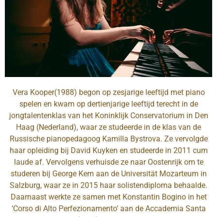
Vera Kooper(1988) begon op zesjarige leeftijd met piano
spelen en kwam op dertienjarige leeftijd terecht in de
jongtalentenklas van het Koninklijk Conservatorium in Den
Haag (Nederland), waar ze studeerde in de klas van de
Russische pianopedagoog Kamilla Bystrova. Ze vervolgde
haar opleiding bij David Kuyken en studeerde in 2011 cum
laude af. Vervolgens verhuisde ze naar Oostenrijk om te
studeren bij George Kern aan de Universität Mozarteum in
Salzburg, waar ze in 2015 haar solistendiploma behaalde.
Daarnaast werkte ze samen met Konstantin Bogino in het
‘Corso di Alto Perfezionamento’ aan de Accademia Santa