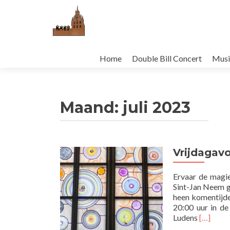
Naar
de
Home
Double Bill Concert
Musi
inhoud
springen
Maand:
juli 2023
Vrijdagav
Ervaar de magi
Sint-Jan Neem ge
heen komentijd
20:00 uur in d
Lees
Ludens
[…]
meer