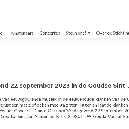
ci
Kunstenaars
Concerten
Steun ons!
Over de Stichtin
ond 22 september 2023 in de Goudse Sint-
e van eeuwigdurende muziek in de eeuwenoude klanken van de
rust een matje of deken mee, ga zitten, liggen en laat de klanken 
ens het Concert “Canto Ostinato”Vrijdagavond 22 September 
e Goudse Sint-Jan,Achter de Kerk 2, 2801 JW Gouda Vocaal E