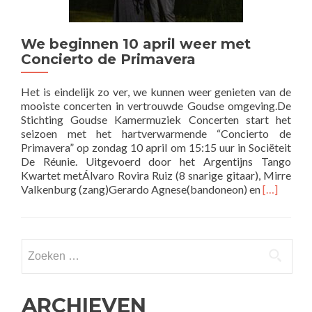
We beginnen 10 april weer met
Concierto de Primavera
Het is eindelijk zo ver, we kunnen weer genieten van de
mooiste concerten in vertrouwde Goudse omgeving.De
Stichting Goudse Kamermuziek Concerten start het
seizoen met het hartverwarmende “Concierto de
Primavera” op zondag 10 april om 15:15 uur in Sociëteit
De Réunie. Uitgevoerd door het Argentijns Tango
Kwartet metÁlvaro Rovira Ruiz (8 snarige gitaar), Mirre
Lees
Valkenburg (zang)Gerardo Agnese(bandoneon) en
[…]
meer
overWe
beginnen
10
Zoeken
april
naar:
weer
met
ARCHIEVEN
Concierto