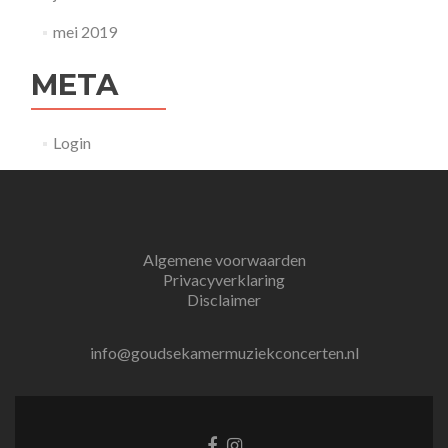
mei 2019
META
Login
Algemene voorwaarden
Privacyverklaring
Disclaimer
info@goudsekamermuziekconcerten.nl
Facebook
Instagram