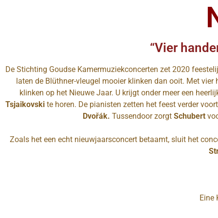
“Vier hande
De Stichting Goudse Kamermuziekconcerten zet 2020 feestelijk
laten de Blüthner-vleugel mooier klinken dan ooit. Met vi
klinken op het Nieuwe Jaar. U krijgt onder meer een heerlij
Tsjaikovski
te horen. De pianisten zetten het feest verder voor
Dvořák.
Tussendoor zorgt
Schubert
vo
Zoals het een echt nieuwjaarsconcert betaamt, sluit het conce
St
Eine 