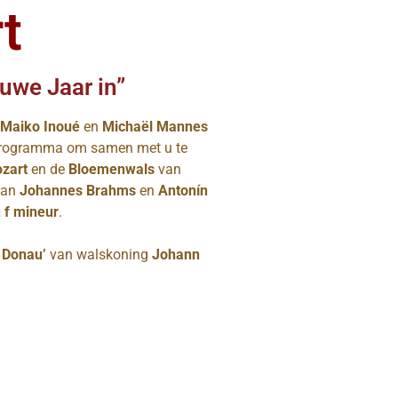
t
uwe Jaar in”
Maiko Inou
é
en
Michaël Mannes
ol programma om samen met u te
ozart
en de
Bloemenwals
van
van
Johannes Brahms
en
Antonín
n f mineur
.
n Donau’
van walskoning
Johann