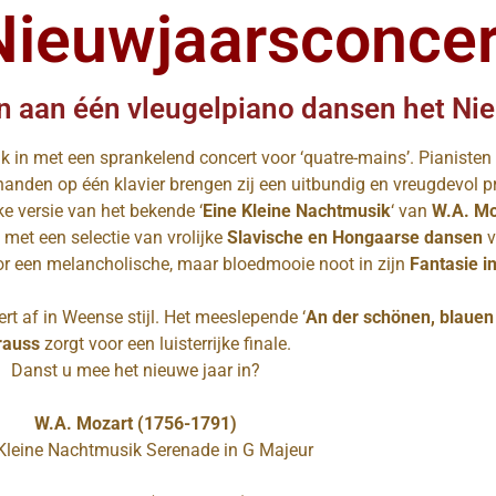
Nieuwjaarsconcer
n aan één vleugelpiano dansen het Nie
 in met een sprankelend concert voor ‘quatre-mains’. Pianisten
er handen op één klavier brengen zij een uitbundig en vreugdev
ke versie van het bekende ‘
Eine Kleine Nachtmusik
‘ van
W.A. M
t met een selectie van vrolijke
Slavische en Hongaarse dansen
or een melancholische, maar bloedmooie noot in zijn
Fantasie i
rt af in Weense stijl. Het meeslepende ‘
An der sch
ö
nen, blaue
rauss
zorgt voor een luisterrijke finale.
Danst u mee het nieuwe jaar in?
W.A. Mozart (1756-1791)
Kleine Nachtmusik Serenade in G Majeur