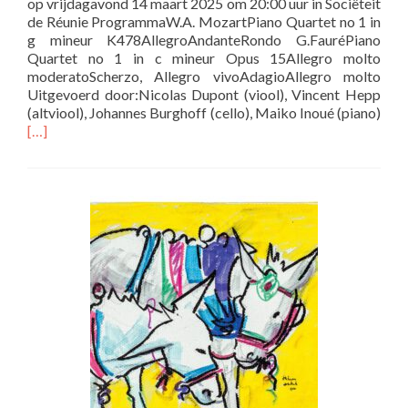
op vrijdagavond 14 maart 2025 om 20:00 uur in Sociëteit
de Réunie ProgrammaW.A. MozartPiano Quartet no 1 in
g mineur K478AllegroAndanteRondo G.FauréPiano
Quartet no 1 in c mineur Opus 15Allegro molto
moderatoScherzo, Allegro vivoAdagioAllegro molto
Uitgevoerd door:Nicolas Dupont (viool), Vincent Hepp
(altviool), Johannes Burghoff (cello), Maiko Inoué (piano)
Lees
[…]
meer
overTerugblik
Valentijnsconcert
&
Lenteconcert
op
vrijdagavond
14
maart