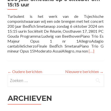
15:15
15:15 uur
uur
Turbulent is het werk van de Tsjechische
componistwaaraan wij een ode brengen met het concert
200 jaar Bedřich Smetanaop zondag 6 oktober 2024 om
15:15 uurin Sociëteit De Réunie, Oosthaven 17, 2801 PC
Gouda Programma:Ludwig van BeethovenPiano Trio Es
Majeur Opus 1 nr 1AllegroAdagio
cantabileScherzoFinale Bedřich SmetanaPiano Trio G
Lees
mineur Opus 15Moderato AssaiAllegro, ma non
[…]
meer
over200
jaar
Smetana
←
Oudere berichten
Nieuwere berichten
→
op
Zoeken
6
naar:
oktober
om
15:15
ARCHIEVEN
uur