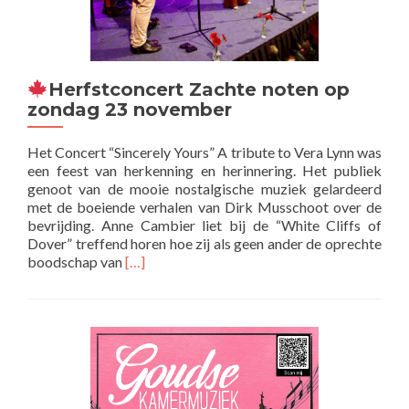
Herfstconcert Zachte noten op
zondag 23 november
Het Concert “Sincerely Yours” A tribute to Vera Lynn was
een feest van herkenning en herinnering. Het publiek
genoot van de mooie nostalgische muziek gelardeerd
met de boeiende verhalen van Dirk Musschoot over de
bevrijding. Anne Cambier liet bij de “White Cliffs of
Dover” treffend horen hoe zij als geen ander de oprechte
Lees
boodschap van
[…]
meer
over
Herfstconcert
Zachte
noten
op
zondag