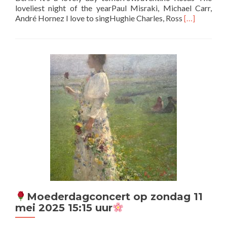
loveliest night of the yearPaul Misraki, Michael Carr,
Lees
André Hornez I love to singHughie Charles, Ross
[…]
meer
overConcer
“Sincerely
Yours”
op
zondag
12
oktober
Moederdagconcert op zondag 11
mei 2025 15:15 uur