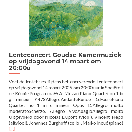
Lenteconcert Goudse Kamermuziek
op vrijdagavond 14 maart om
20:00u
Voel de lentebries tijdens het enerverende Lenteconcert
op vrijdagavond 14 maart 2025 om 20:00 uur in Sociëteit
de Réunie ProgrammaW.A. MozartPiano Quartet no 1 in
g mineur K478AllegroAndanteRondo G.FauréPiano
Quartet no 1 in c mineur Opus 15Allegro molto
moderatoScherzo, Allegro vivoAdagioAllegro molto
Uitgevoerd door:Nicolas Dupont (viool), Vincent Hepp
(altviool), Johannes Burghoff (cello), Maiko Inoué (piano)
Lees
[…]