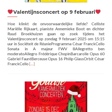
Valentijnsconcert op 9 februari
Hoe klinkt de onvoorwaardelijke liefde? Celliste
Mariëlle Rijkaart, pianiste Annemieke Boot en dichter
Ruud Broekhuizen gaan op zoek tijdens het
Valentijnsconcert op zondag 9 februari 2025 om 15:15
uur in Sociëteit de RéunieProgramma César FranckCello
Sonata in A majeur FWV 8Allegretto ben
moderatoAllegro Frédérique ChopinBarcarolle Opus 60
Gabriel FauréBerceuse Opus 16 Philip GlassOrbit César
Lees
FranckCello
[…]
meer
over
Valentijnsconcert
op
9
februari