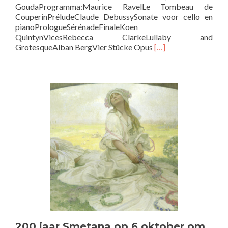
GoudaProgramma:Maurice RavelLe Tombeau de
CouperinPréludeClaude DebussySonate voor cello en
pianoPrologueSérénadeFinaleKoen
QuintynVicesRebecca ClarkeLullaby and
Lees
GrotesqueAlban BergVier Stücke Opus
[…]
meer
overConcert
L’Histoire
du
Soldat
–
De
Grooten
Oorlog
en
strijd
van
de
kunstenaar
–
10
november
200 jaar Smetana op 6 oktober om