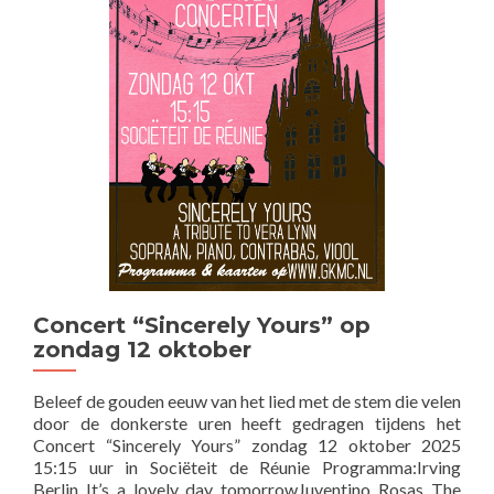
23
november
Concert “Sincerely Yours” op
zondag 12 oktober
Beleef de gouden eeuw van het lied met de stem die velen
door de donkerste uren heeft gedragen tijdens het
Concert “Sincerely Yours” zondag 12 oktober 2025
15:15 uur in Sociëteit de Réunie Programma:Irving
Berlin It’s a lovely day tomorrowJuventino Rosas The