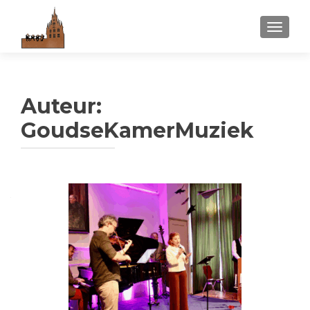
WISSEL
Auteur:
GoudseKamerMuziek
Berichtennavigatie