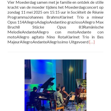
Vier Moederdag samen met je familie en ontdek de stille
kracht van de moeder tijdens het Moederdagconcert op
zondag 11 mei 2025 om 15:15 uur in Sociëteit de Réunie
ProgrammaJohannes BrahmsKlarinet Trio a mineur
Opus 114AllegroAdagioAndantino graziosoAllegro Max
Bruch8 Stücke Opus 83Rumänische
MelodieAndanteAllegro con motoAndante con
motoAllegro agitato Nino RotaKlarinet Trio in Bes
Lees
MajeurAllegroAndanteAllegrissimo Uitgevoerd
[…]
meer
over
Moederdagc
op
zondag
11
mei
2025
15:15
uur