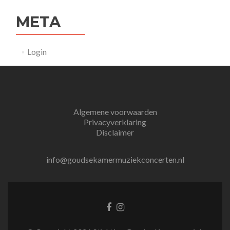
META
Login
Algemene voorwaarden
Privacyverklaring
Disclaimer
info@goudsekamermuziekconcerten.nl
Facebook
Instagram
link
link