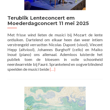
Terublik Lenteconcert em
Moederdagconcert 11 mei 2025
Met frisse wind lieten de musici bij Mozart de lente
ontluiken. Dartelend om elkaar heen dan weer intiem
verstrengeld verrastten Nicolas Dupont (viool), Vincent
Hepp (altviool), Johannes Burghoff (cello) en Maiko
Inoué (piano) ons allemaal. Ademloos luisterde het
publiek toen de bloesem in volle schoonheid
neerdwarrelde bij Fauré. Sprankelend en oogverblindend
Lees
speelden de musici beide
[…]
meer
overTerublik
Lenteconcert
em
Moederdagconcert
11
mei
2025