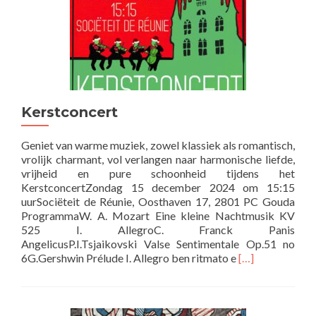
Kerstconcert
Geniet van warme muziek, zowel klassiek als romantisch,
vrolijk charmant, vol verlangen naar harmonische liefde,
vrijheid en pure schoonheid tijdens het
KerstconcertZondag 15 december 2024 om 15:15
uurSociëteit de Réunie, Oosthaven 17, 2801 PC Gouda
ProgrammaW. A. Mozart Eine kleine Nachtmusik KV
525 I. AllegroC. Franck Panis
AngelicusP.I.Tsjaikovski Valse Sentimentale Op.51 no
Lees
6G.Gershwin Prélude I. Allegro ben ritmato e
[…]
meer
overKerstconce