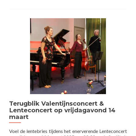
meer
overLenteconcert
Goudse
Kamermuziek
op
vrijdagavond
14
maart
om
20:00u
Terugblik Valentijnsconcert &
Lenteconcert op vrijdagavond 14
maart
Voel de lentebries tijdens het enerverende Lenteconcert