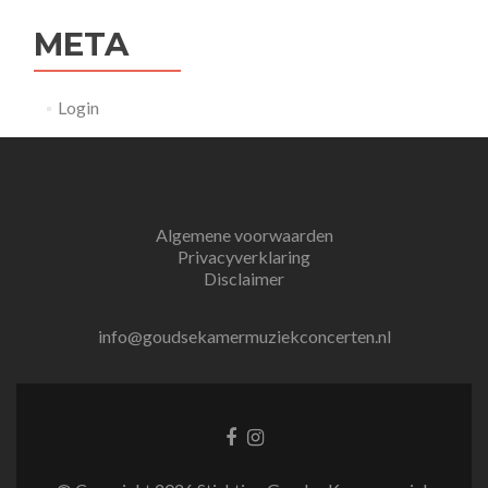
META
Login
Algemene voorwaarden
Privacyverklaring
Disclaimer
info@goudsekamermuziekconcerten.nl
Facebook
Instagram
link
link