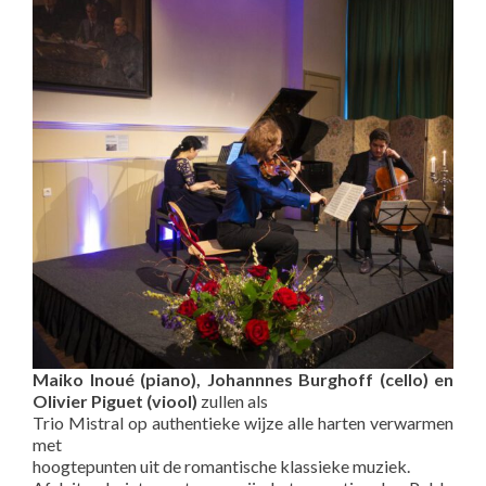
Maiko Inoué (piano), Johannnes Burghoff (cello) en
Olivier Piguet
(viool)
zullen als
Trio Mistral op authentieke wijze alle harten verwarmen
met
hoogtepunten uit de romantische klassieke muziek.